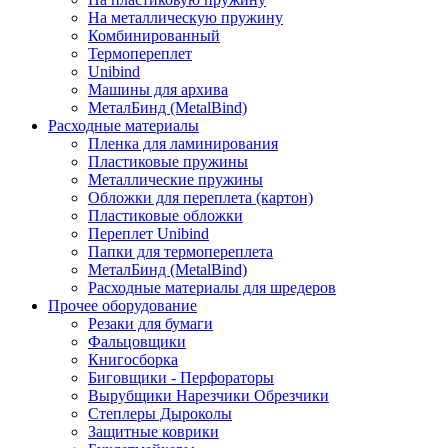
На металлическую пружину
Комбинированный
Термопереплет
Unibind
Машины для архива
МеталБинд (MetalBind)
Расходные материалы
Пленка для ламинирования
Пластиковые пружины
Металлические пружины
Обложки для переплета (картон)
Пластиковые обложки
Переплет Unibind
Папки для термопереплета
МеталБинд (MetalBind)
Расходные материалы для шредеров
Прочее оборудование
Резаки для бумаги
Фальцовщики
Книгосборка
Биговщики - Перфораторы
Вырубщики Нарезчики Обрезчики
Степлеры Дыроколы
Защитные коврики