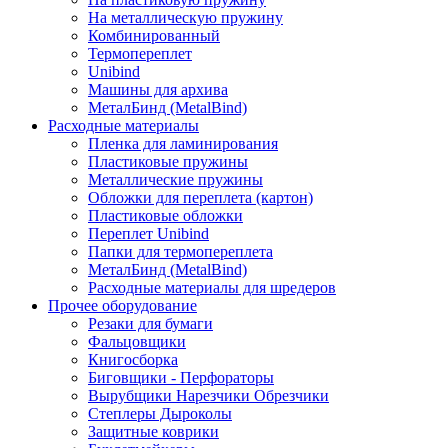
На металлическую пружину
Комбинированный
Термопереплет
Unibind
Машины для архива
МеталБинд (MetalBind)
Расходные материалы
Пленка для ламинирования
Пластиковые пружины
Металлические пружины
Обложки для переплета (картон)
Пластиковые обложки
Переплет Unibind
Папки для термопереплета
МеталБинд (MetalBind)
Расходные материалы для шредеров
Прочее оборудование
Резаки для бумаги
Фальцовщики
Книгосборка
Биговщики - Перфораторы
Вырубщики Нарезчики Обрезчики
Степлеры Дыроколы
Защитные коврики