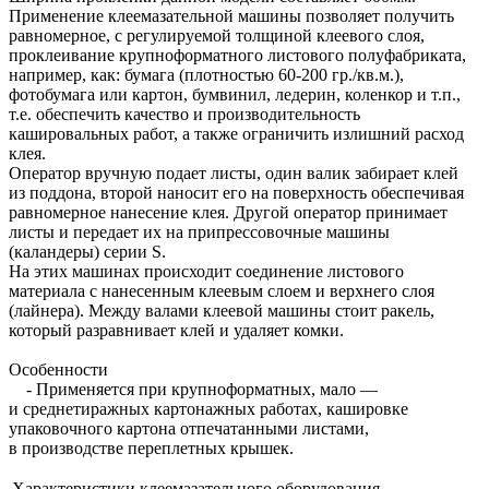
Применение клеемазательной машины позволяет получить
равномерное, с регулируемой толщиной клеевого слоя,
проклеивание крупноформатного листового полуфабриката,
например, как: бумага (плотностью 60-200 гр./кв.м.),
фотобумага или картон, бумвинил, ледерин, коленкор и т.п.,
т.е. обеспечить качество и производительность
кашировальных работ, а также ограничить излишний расход
клея.
Оператор вручную подает листы, один валик забирает клей
из поддона, второй наносит его на поверхность обеспечивая
равномерное нанесение клея. Другой оператор принимает
листы и передает их на припрессовочные машины
(каландеры) серии S.
На этих машинах происходит соединение листового
материала с нанесенным клеевым слоем и верхнего слоя
(лайнера). Между валами клеевой машины стоит ракель,
который разравнивает клей и удаляет комки.
Особенности
- Применяется при крупноформатных, мало —
и среднетиражных картонажных работах, кашировке
упаковочного картона отпечатанными листами,
в производстве переплетных крышек.
Характеристики клеемазательного оборудования