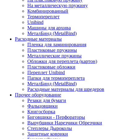
На металлическую пружину
Комбинированный
Термопереплет
Unibind
Машины для архива
МеталБинд (MetalBind)
Расходные материалы
Пленка для ламинирования
Пластиковые пружины
Металлические пружины
Обложки для переплета (картон)
Пластиковые обложки
Переплет Unibind
Папки для термопереплета
МеталБинд (MetalBind)
Расходные материалы для шредеров
Прочее оборудование
Резаки для бумаги
Фальцовщики
Книгосборка
Биговщики - Перфораторы
Вырубщики Нарезчики Обрезчики
Степлеры Дыроколы
Защитные коврики