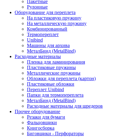
Пакетные
Рулонные
Оборудование для переплета
На пластиковую пружину
На металлическую пружину
Комбинированный
Термопереплет
Unibind
Машины для архива
МеталБинд (MetalBind)
Расходные материалы
Пленка для ламинирования
Пластиковые пружины
Металлические пружины
Обложки для переплета (картон)
Пластиковые обложки
Переплет Unibind
Папки для термопереплета
МеталБинд (MetalBind)
Расходные материалы для шредеров
Прочее оборудование
Резаки для бумаги
Фальцовщики
Книгосборка
Биговщики - Перфораторы