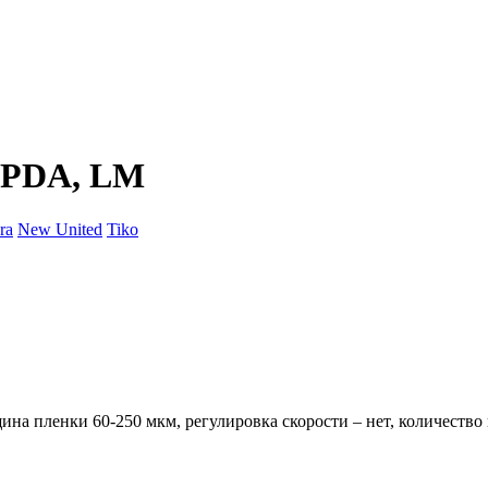
 PDA, LM
ra
New United
Tiko
а пленки 60-250 мкм, регулировка скорости – нет, количество в