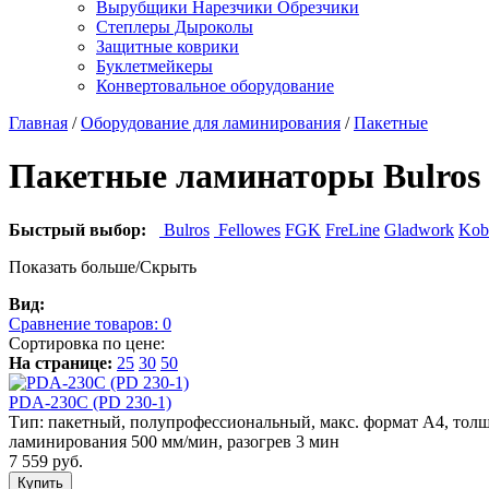
Вырубщики Нарезчики Обрезчики
Степлеры Дыроколы
Защитные коврики
Буклетмейкеры
Конвертовальное оборудование
Главная
/
Оборудование для ламинирования
/
Пакетные
Пакетные ламинаторы Bulros
Быстрый выбор:
Bulros
Fellowes
FGK
FreLine
Gladwork
Kob
Показать больше/Скрыть
Вид:
Сравнение товаров:
0
Сортировка по цене:
На странице:
25
30
50
PDA-230C (PD 230-1)
Тип: пакетный, полупрофессиональный, макс. формат А4, толщин
ламинирования 500 мм/мин, разогрев 3 мин
7 559 руб.