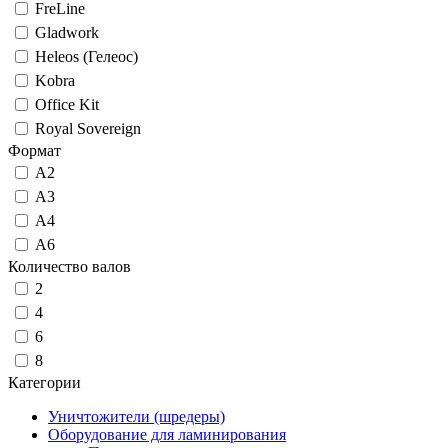
FreLine
Gladwork
Heleos (Гелеос)
Kobra
Office Kit
Royal Sovereign
Формат
А2
А3
А4
А6
Количество валов
2
4
6
8
Категории
Уничтожители (шредеры)
Оборудование для ламинирования