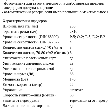
- фотоэлемент для автоматического пуска/остановки шредера
- дверца для доступа к корзине
- автоматический реверс, если было превышено максимальное 
Характеристики шредеров
Ширина захвата (мм)
230
Фрагмент резки (мм)
2х10
Уровень секретности (DIN 66399)
P-5; О-2; Т-5; Е-2; F-2
Уровень секретности (DIN 32757)
4
Количество листов (макс.) 70 г/кв.м
8
Количество листов, 70-80 г/м2 (Оптим.)
6
Уничтожение пластиковых карт
да
Уничтожение лазерных дисков
да
Уничтожение степлерных скоб
да
Уровень шума (Дб)
55
Мощность (Вт)
170
Емкость корзины (литр)
22
Управление
автомат
Скорость уничтожения (мм/сек)
50
Защита от перегрузки
термозащита от перегр
Датчик наполнения корзины
да