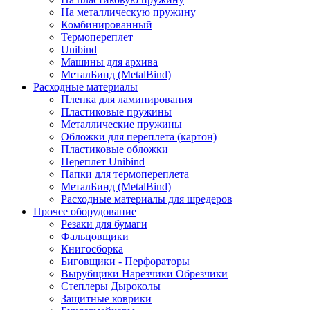
На металлическую пружину
Комбинированный
Термопереплет
Unibind
Машины для архива
МеталБинд (MetalBind)
Расходные материалы
Пленка для ламинирования
Пластиковые пружины
Металлические пружины
Обложки для переплета (картон)
Пластиковые обложки
Переплет Unibind
Папки для термопереплета
МеталБинд (MetalBind)
Расходные материалы для шредеров
Прочее оборудование
Резаки для бумаги
Фальцовщики
Книгосборка
Биговщики - Перфораторы
Вырубщики Нарезчики Обрезчики
Степлеры Дыроколы
Защитные коврики