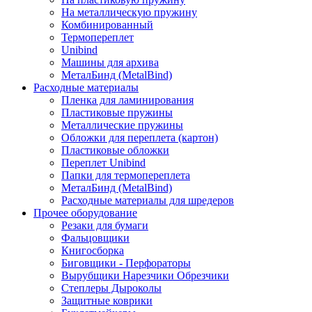
На металлическую пружину
Комбинированный
Термопереплет
Unibind
Машины для архива
МеталБинд (MetalBind)
Расходные материалы
Пленка для ламинирования
Пластиковые пружины
Металлические пружины
Обложки для переплета (картон)
Пластиковые обложки
Переплет Unibind
Папки для термопереплета
МеталБинд (MetalBind)
Расходные материалы для шредеров
Прочее оборудование
Резаки для бумаги
Фальцовщики
Книгосборка
Биговщики - Перфораторы
Вырубщики Нарезчики Обрезчики
Степлеры Дыроколы
Защитные коврики