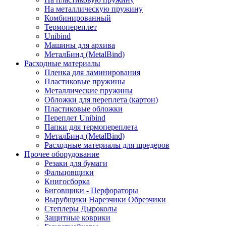
На металлическую пружину
Комбинированный
Термопереплет
Unibind
Машины для архива
МеталБинд (MetalBind)
Расходные материалы
Пленка для ламинирования
Пластиковые пружины
Металлические пружины
Обложки для переплета (картон)
Пластиковые обложки
Переплет Unibind
Папки для термопереплета
МеталБинд (MetalBind)
Расходные материалы для шредеров
Прочее оборудование
Резаки для бумаги
Фальцовщики
Книгосборка
Биговщики - Перфораторы
Вырубщики Нарезчики Обрезчики
Степлеры Дыроколы
Защитные коврики