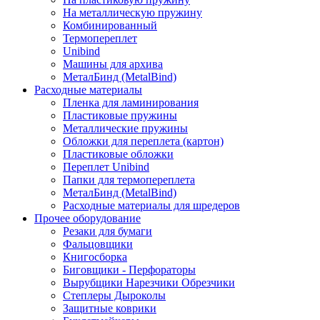
На металлическую пружину
Комбинированный
Термопереплет
Unibind
Машины для архива
МеталБинд (MetalBind)
Расходные материалы
Пленка для ламинирования
Пластиковые пружины
Металлические пружины
Обложки для переплета (картон)
Пластиковые обложки
Переплет Unibind
Папки для термопереплета
МеталБинд (MetalBind)
Расходные материалы для шредеров
Прочее оборудование
Резаки для бумаги
Фальцовщики
Книгосборка
Биговщики - Перфораторы
Вырубщики Нарезчики Обрезчики
Степлеры Дыроколы
Защитные коврики