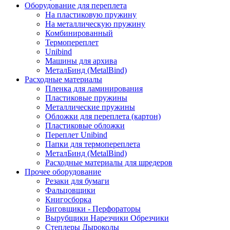
Оборудование для переплета
На пластиковую пружину
На металлическую пружину
Комбинированный
Термопереплет
Unibind
Машины для архива
МеталБинд (MetalBind)
Расходные материалы
Пленка для ламинирования
Пластиковые пружины
Металлические пружины
Обложки для переплета (картон)
Пластиковые обложки
Переплет Unibind
Папки для термопереплета
МеталБинд (MetalBind)
Расходные материалы для шредеров
Прочее оборудование
Резаки для бумаги
Фальцовщики
Книгосборка
Биговщики - Перфораторы
Вырубщики Нарезчики Обрезчики
Степлеры Дыроколы