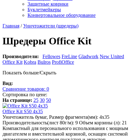
Защитные коврики
Буклетмейкеры
Конвертовальное оборудование
Главная
/
Уничтожители (шредеры)
Шредеры Office Kit
Производители:
Fellowes
FreLine
Gladwork
New United
Office Kit
Kobra
Bulros
ProfiOffice
Показать больше/Скрыть
Вид:
Сравнение товаров:
0
Сортировка по цене:
На странице:
25
30
50
Office Kit S50 4х35
Уничтожитель бумаг, Размер фрагмента(мм): 4x35
Производительность(лист 80г/м): 9 Объем корзины (л): 21
Компактный для персонального использования с мощным
двигателем и вместительной корзиной, оснащен системой
автоматического контроля пуск/стоп и автостоп