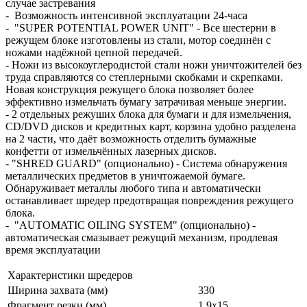
случае застревания
- Возможность интенсивной эксплуатации 24-часа
- "SUPER POTENTIAL POWER UNIT" - Все шестерни в
режущем блоке изготовлены из стали, мотор соединён с
ножами надёжной цепной передачей.
- Ножи из высокоуглеродистой стали ножи уничтожителей без
труда справляются со степлерными скобками и скрепками.
Новая конструкция режущего блока позволяет более
эффективно измельчать бумагу затрачивая меньше энергии.
- 2 отдельных режуших блока для бумаги и для измельчения,
CD/DVD дисков и кредитных карт, корзина удобно разделена
на 2 части, что даёт возможность отделить бумажные
конфетти от измельчённых лазерных дисков.
- "SHRED GUARD" (опционально) - Система обнаружения
металлических предметов в уничтожаемой бумаге.
Обнаруживает металлы любого типа и автоматически
останавливает шредер предотвращая повреждения режущего
блока.
- "AUTOMATIC OILING SYSTEM" (опционально) -
автоматическая смазывает режущий механизм, продлевая
время эксплуатации
Характеристики шредеров
Ширина захвата (мм)
330
Фрагмент резки (мм)
1,9x15