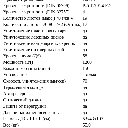
Уровень секретности (DIN 66399)
P-5 T-5 E-4 F-2
Уровень секретности (DIN 32757)
4
Количество листов (макс.) 70 г/кв.м
19
Количество листов, 70-80 г/м2 (Оптим.)
17
Уничтожение пластиковых карт
да
Уничтожение лазерных дисков
да
Уничтожение канцелярских скрепок
да
Уничтожение степлерных скоб
да
Уровень шума (Дб)
58
Мощность (Вт)
1200
Емкость корзины (литр)
150
Управление
автомат
Скорость уничтожения (мм/сек)
70
Термозащита мотора
да
Автореверс
да
Оптический датчик
да
Защита от перегрузки
да
Датчик наполнения корзины
да
Размеры, B x Ш x Г (см)
53x43x107
Вес (кг)
55.0