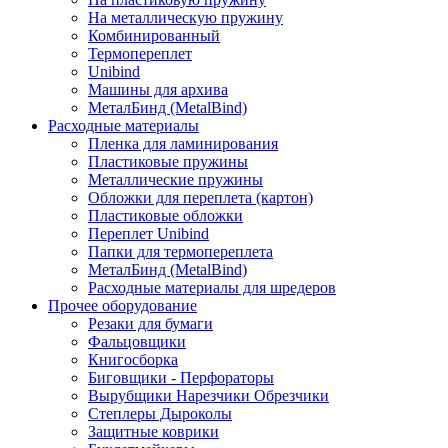
На металлическую пружину
Комбинированный
Термопереплет
Unibind
Машины для архива
МеталБинд (MetalBind)
Расходные материалы
Пленка для ламинирования
Пластиковые пружины
Металлические пружины
Обложки для переплета (картон)
Пластиковые обложки
Переплет Unibind
Папки для термопереплета
МеталБинд (MetalBind)
Расходные материалы для шредеров
Прочее оборудование
Резаки для бумаги
Фальцовщики
Книгосборка
Биговщики - Перфораторы
Вырубщики Нарезчики Обрезчики
Степлеры Дыроколы
Защитные коврики