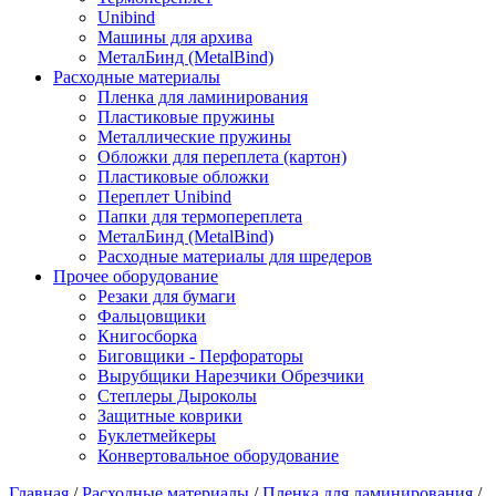
Unibind
Машины для архива
МеталБинд (MetalBind)
Расходные материалы
Пленка для ламинирования
Пластиковые пружины
Металлические пружины
Обложки для переплета (картон)
Пластиковые обложки
Переплет Unibind
Папки для термопереплета
МеталБинд (MetalBind)
Расходные материалы для шредеров
Прочее оборудование
Резаки для бумаги
Фальцовщики
Книгосборка
Биговщики - Перфораторы
Вырубщики Нарезчики Обрезчики
Степлеры Дыроколы
Защитные коврики
Буклетмейкеры
Конвертовальное оборудование
Главная
/
Расходные материалы
/
Пленка для ламинирования
/