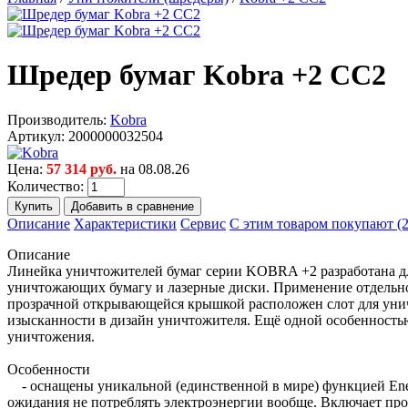
Шредер бумаг Kobra +2 СС2
Производитель:
Kobra
Артикул:
2000000032504
Цена:
57 314 руб.
на 08.08.26
Количество:
Описание
Характеристики
Сервис
С этим товаром покупают (2
Описание
Линейка уничтожителей бумаг серии KOBRA +2 разработана для
уничтожающих бумагу и лазерные диски. Применение отдельног
прозрачной открывающейся крышкой расположен слот для унич
изысканности в дизайн уничтожителя. Ещё одной особенностью
уничтожения.
Особенности
- оснащены уникальной (единственной в мире) функцией Eneg
ожидания не потреблять электроэнергии вообще. Включает про