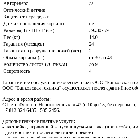
Автореверс
да
Оптический датчик
Защита от перегрузки
Датчик наполнения корзины
нет
Размеры, B x Ш x Г (см)
39x30x59
Вес (кг)
14.0
Гарантия (месяцев)
24
Гарантия на разрушение ножей (лет)
2
Объем корзины (л.)
от 30 до 49
Количество листов (70 г/кв.м)
до 9
Секретность
4
Гарантийное обслуживание обеспечивает ООО "Банковская тех
ООО "Банковская техника" осуществляет послегарантийное об
Адрес и время работы:
С.Петербург, пр. Непокоренных, д.47 (с 10 до 18, без перерыва,
+7 812 324-6435, 535-2456.
Дополнительные платные услуги:
- настройка, первичный запуск и пуско-наладка (при необходи
- диагностика и послегарантийный ремонт
- долгосрочное обслуживание (при заключении контракта).