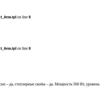
t_item.tpl
on line
8
t_item.tpl
on line
8
ски – да, степлерные скобы – да. Мощность 500 Вт, уровень