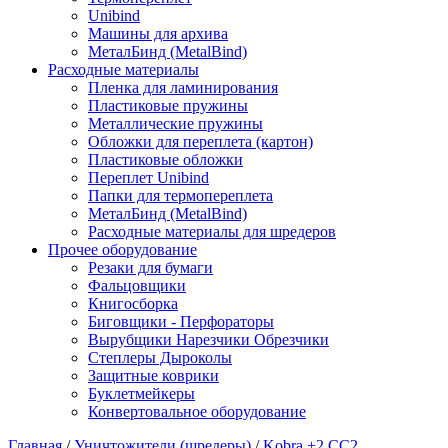
Unibind
Машины для архива
МеталБинд (MetalBind)
Расходные материалы
Пленка для ламинирования
Пластиковые пружины
Металлические пружины
Обложки для переплета (картон)
Пластиковые обложки
Переплет Unibind
Папки для термопереплета
МеталБинд (MetalBind)
Расходные материалы для шредеров
Прочее оборудование
Резаки для бумаги
Фальцовщики
Книгосборка
Биговщики - Перфораторы
Вырубщики Нарезчики Обрезчики
Степлеры Дыроколы
Защитные коврики
Буклетмейкеры
Конвертовальное оборудование
Главная
/
Уничтожители (шредеры)
/
Kobra +2 СС2