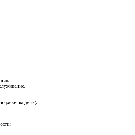
ника".
служивание.
 по рабочим дням).
мости)