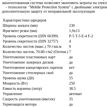
запатентованная система позволяет экономить затраты на элек
- технология "Mobile Protection System" с двойными электро
дополнительную защиту от неправильной эксплуатации
Характеристики шредеров
Ширина захвата (мм)
230
Фрагмент резки (мм)
1,9x13
Уровень секретности (DIN 66399)
P-5 T-5 E-4 F-2
Уровень секретности (DIN 32757)
4
Количество листов (макс.) 70 г/кв.м
9
Количество листов, 70-80 г/м2 (Оптим.)
7
Уничтожение пластиковых карт
да
Уничтожение лазерных дисков
да
Уничтожение канцелярских скрепок
нет
Уничтожение степлерных скоб
да
Уровень шума (Дб)
55
Мощность (Вт)
250
Емкость корзины (литр)
38.5
Управление
автомат
Скорость уничтожения (мм/сек)
35
Термозащита мотора
да