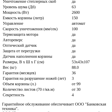
Уничтожение степлерных скоб
да
Уровень шума (Дб)
63
Мощность (Вт)
2600
Емкость корзины (литр)
150
Управление
автомат
Скорость уничтожения (мм/сек)
100
Термозащита мотора
да
Автореверс
да
Оптический датчик
да
Защита от перегрузки
да
Датчик наполнения корзины
да
Размеры, B x Ш x Г (см)
53x43x107
Вес (кг)
88.0
Гарантия (месяцев)
36
Гарантия на разрушение ножей (лет)
3
Объем корзины (л.)
от 99
Количество листов (70 г/кв.м)
от 30
Секретность
4
Гарантийное обслуживание обеспечивает ООО "Банковская
техника".