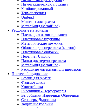
На металлическую пружину
Комбинированный
Термопереплет
Unibind
Машины для архива
МеталБинд (MetalBind)
Расходные материалы
Пленка для ламинирования
Пластиковые пружины
Металлические пружины
Обложки для переплета (картон)
Пластиковые обложки
Переплет Unibind
Папки для термопереплета
МеталБинд (MetalBind)
Расходные материалы для шредеров
Прочее оборудование
Резаки для бумаги
Фальцовщики
Книгосборка
Биговщики - Перфораторы
Вырубщики Нарезчики Обрезчики
Степлеры Дыроколы
Защитные коврики