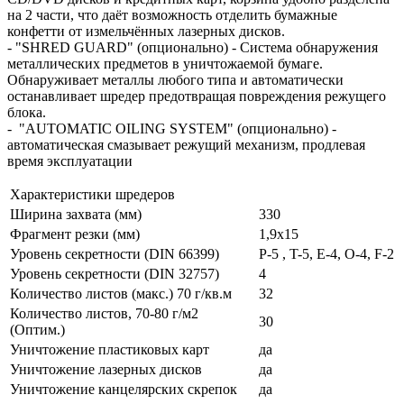
на 2 части, что даёт возможность отделить бумажные
конфетти от измельчённых лазерных дисков.
- "SHRED GUARD" (опционально) - Система обнаружения
металлических предметов в уничтожаемой бумаге.
Обнаруживает металлы любого типа и автоматически
останавливает шредер предотвращая повреждения режущего
блока.
- "AUTOMATIC OILING SYSTEM" (опционально) -
автоматическая смазывает режущий механизм, продлевая
время эксплуатации
Характеристики шредеров
Ширина захвата (мм)
330
Фрагмент резки (мм)
1,9x15
Уровень секретности (DIN 66399)
P-5 , T-5, E-4, O-4, F-2
Уровень секретности (DIN 32757)
4
Количество листов (макс.) 70 г/кв.м
32
Количество листов, 70-80 г/м2
30
(Оптим.)
Уничтожение пластиковых карт
да
Уничтожение лазерных дисков
да
Уничтожение канцелярских скрепок
да