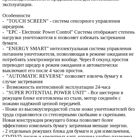
эксплуатации.
Особенности
- "TOUCH SCREEN" - система сенсорного управления
шредером.
- "EPC - Electronic Power Control" Система отображает степень
нагрузки уничтожителя и позволяет избежать застревания
бумаги.
- "ENERGY SMART" интеллектуальная система управления
питанием уничтожителя, позволяющая в режиме ожидания не
потреблять электроэнергии вообще. Через 8 секунд простоя
переводит шредер в режим ожидания и автоматически
выключают его после 4 часов простоя.
- "AUTOMATIC REVERSE" позволяет извлечь бумагу в
случае застревания
- Возможность интенсивной эксплуатации 24-часа
- "SUPER POTENTIAL POWER UNIT" - Все шестерни в
режущем блоке изготовлены из стали, мотор соединён с
ножами надёжной цепной передачей.
- Ножи из высокоуглеродистой стали ножи уничтожителей без
труда справляются со степлерными скобками и скрепками.
Новая конструкция режущего блока позволяет более
эффективно измельчать бумагу затрачивая меньше энергии.
- 2 отдельных режуших блока для бумаги и для измельчения,
CD/DVD дисков и кредитных карт, корзина удобно разделена